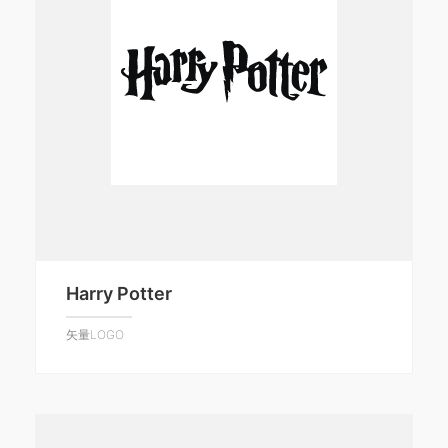
Harry Potter
矢量LOGO