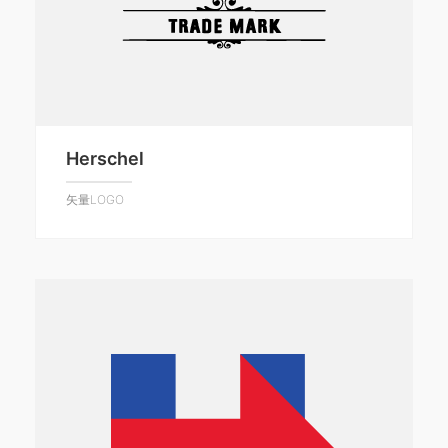
Herschel
矢量LOGO