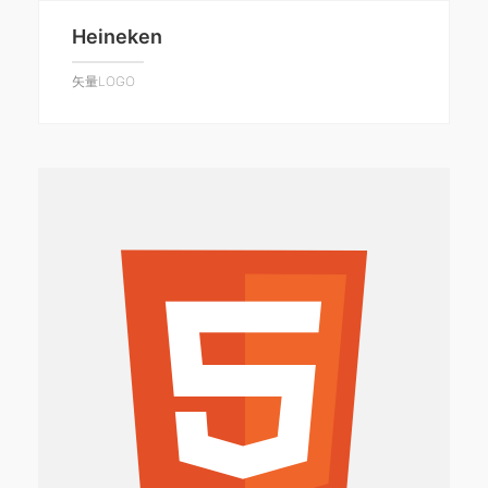
Heineken
矢量LOGO