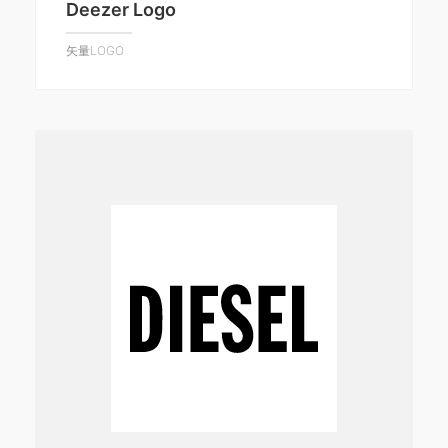
Deezer Logo
矢量LOGO