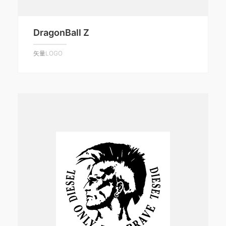
DragonBall Z
矢量LOGO