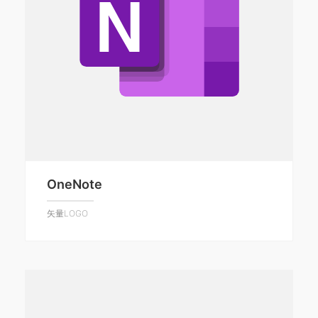
OneNote
矢量LOGO