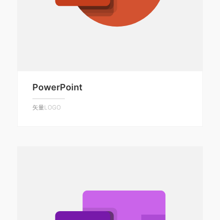
PowerPoint
矢量LOGO