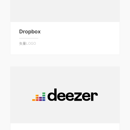
Dropbox
矢量LOGO