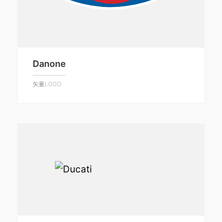
Danone
矢量LOGO