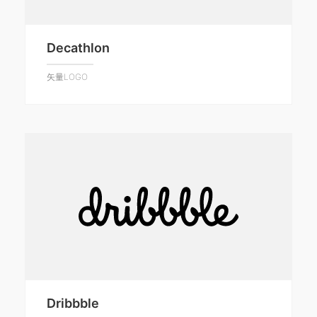
Decathlon
矢量LOGO
Dribbble