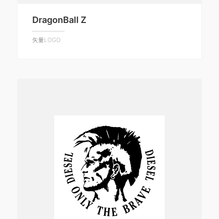
DragonBall Z
矢量LOGO