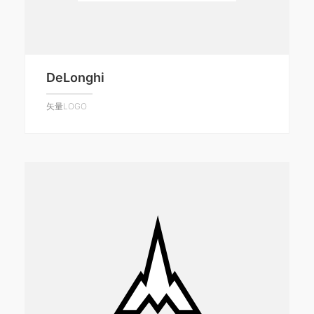
DeLonghi
矢量LOGO