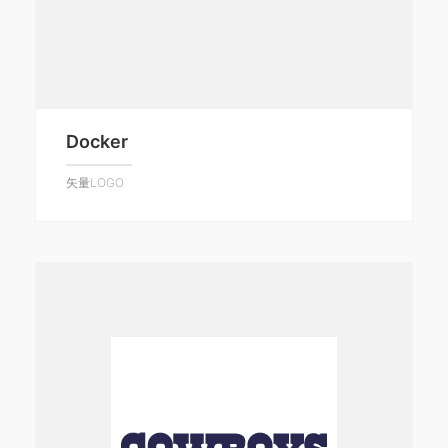
Docker
矢量LOGO