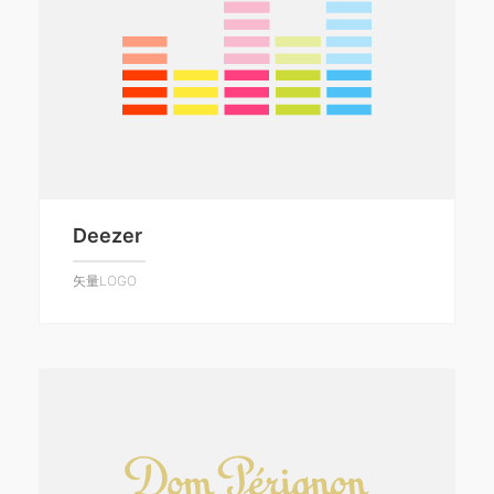
Deezer
矢量LOGO