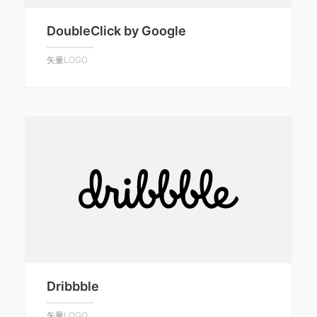
DoubleClick by Google
矢量LOGO
Dribbble
矢量LOGO