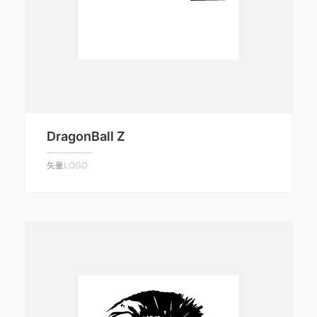
DragonBall Z
矢量LOGO