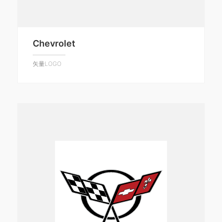
Chevrolet
矢量LOGO