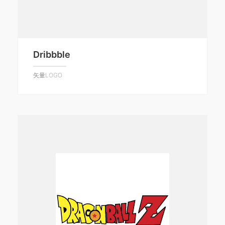
Dribbble
矢量LOGO