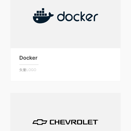
Docker
矢量LOGO