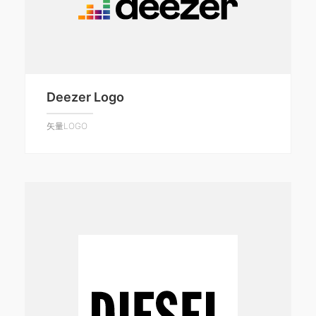
Deezer Logo
矢量LOGO