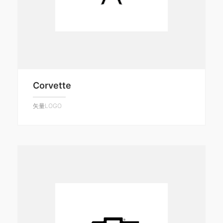
Corvette
矢量LOGO