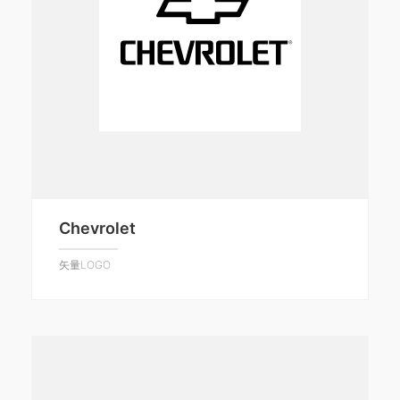
Chevrolet
矢量LOGO