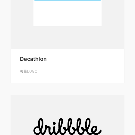
Decathlon
矢量LOGO