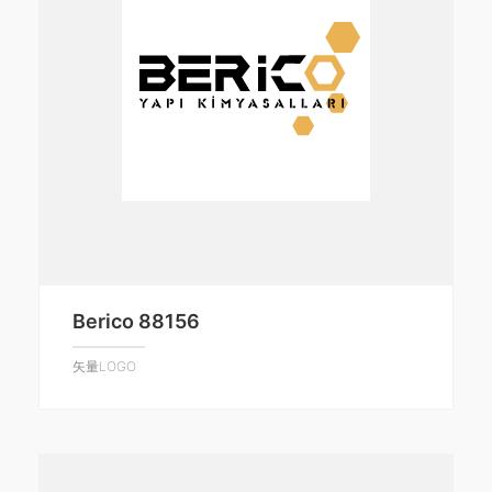
Berico 88156
矢量LOGO