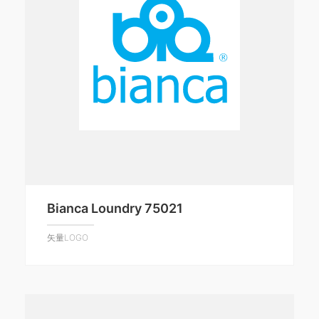
Bianca Loundry 75021
矢量LOGO