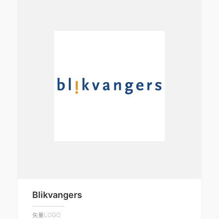
Blikvangers
矢量LOGO