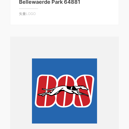
Bellewaerde Park 64881
矢量LOGO