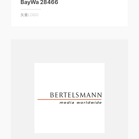
BayWa 28466
矢量LOGO