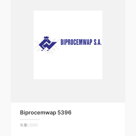
Biprocemwap 5396
矢量LOGO