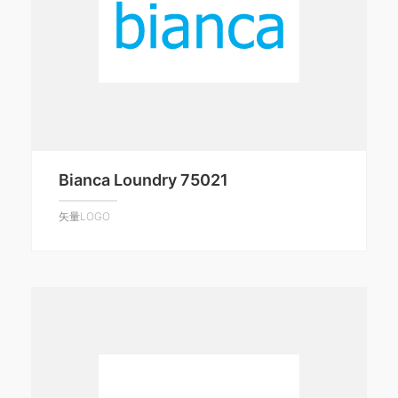
Bianca Loundry 75021
矢量LOGO