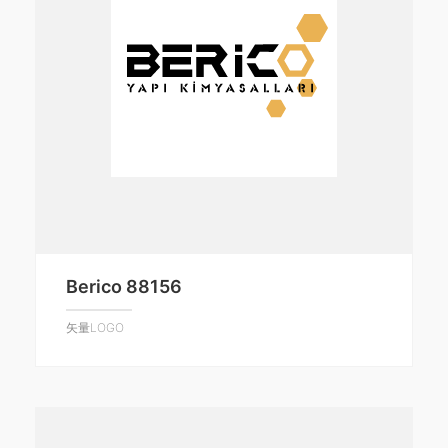
Berico 88156
矢量LOGO