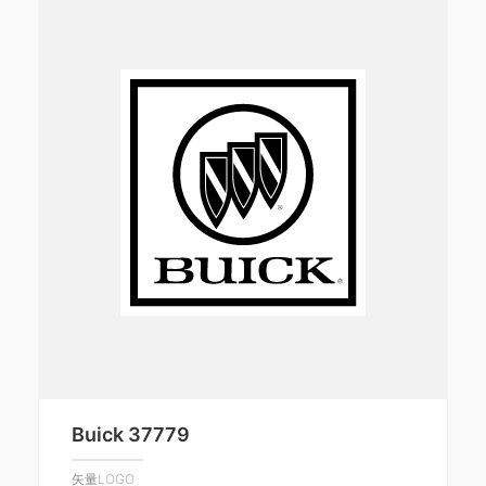
Buick 37779
矢量LOGO