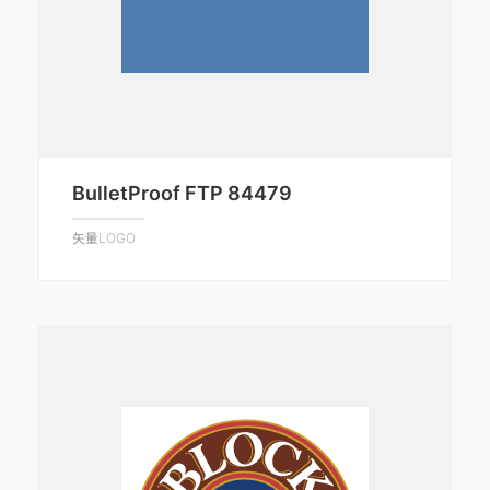
BulletProof FTP 84479
矢量LOGO