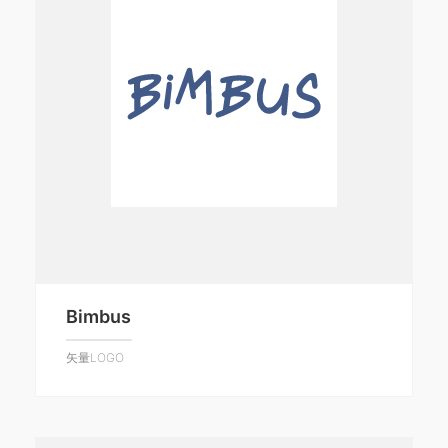
Bimbus
矢量LOGO