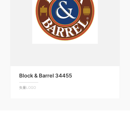
Block & Barrel 34455
矢量LOGO