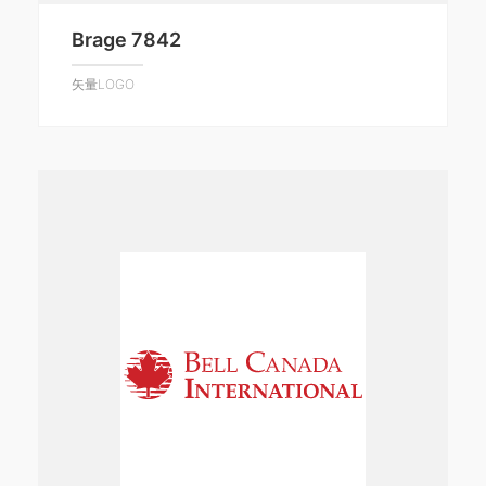
Brage 7842
矢量LOGO