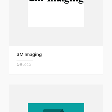
3M Imaging
矢量LOGO