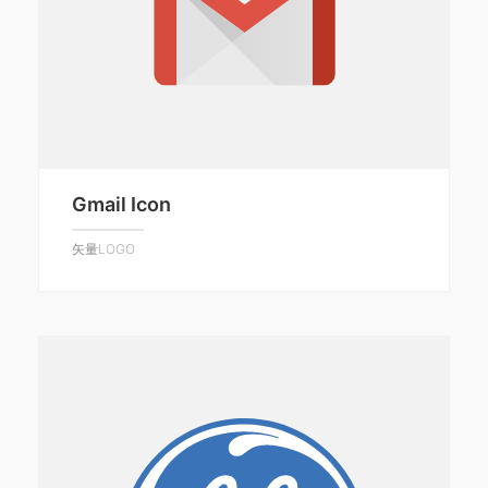
Gmail Icon
矢量LOGO