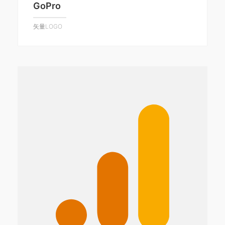
GoPro
矢量LOGO