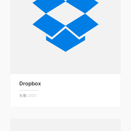
Dropbox
矢量LOGO