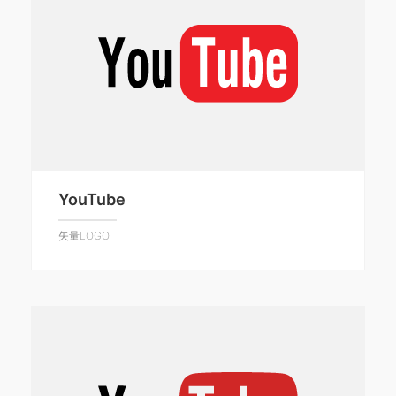
YouTube
矢量LOGO