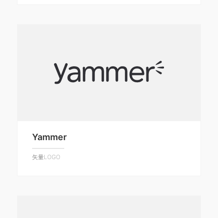
Yammer
矢量LOGO