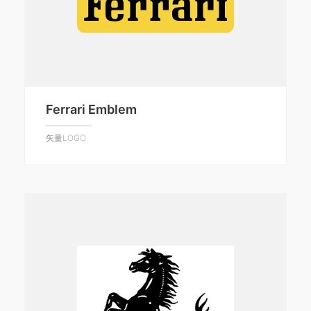
Ferrari Emblem
矢量LOGO