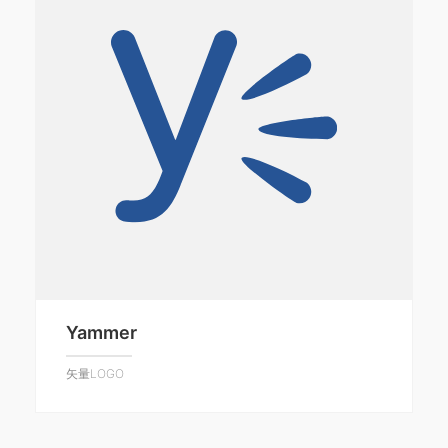
Yammer
矢量LOGO