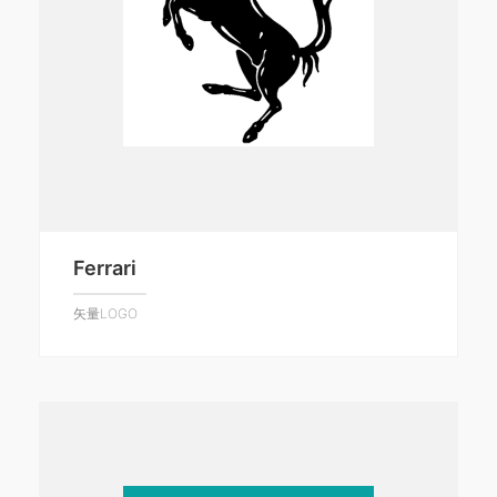
Ferrari
矢量LOGO