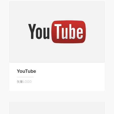
YouTube
矢量LOGO