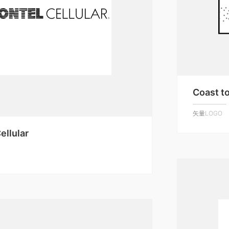
Coast t
矢量LOGO
ellular