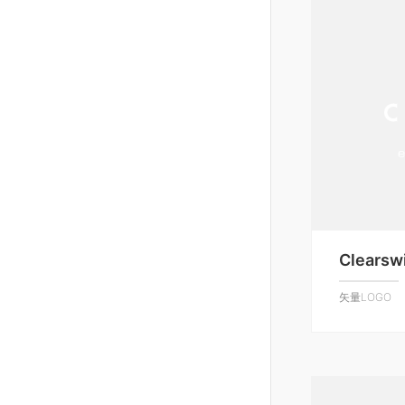
Clearswi
矢量LOGO