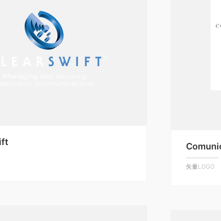
ft
Comunic
矢量LOGO