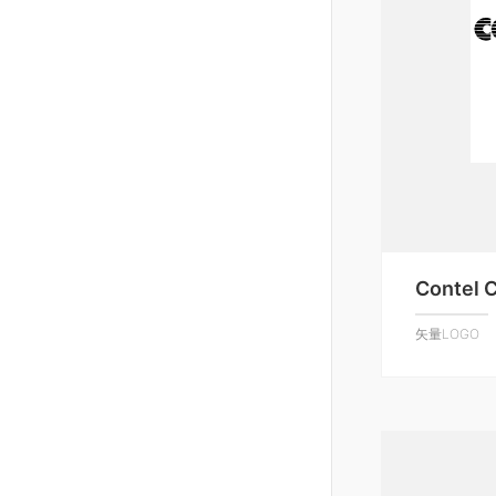
Contel C
矢量LOGO