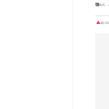
格式：.
该LO