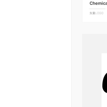
Chemical
矢量LOGO