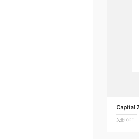
Capital 
矢量LOGO