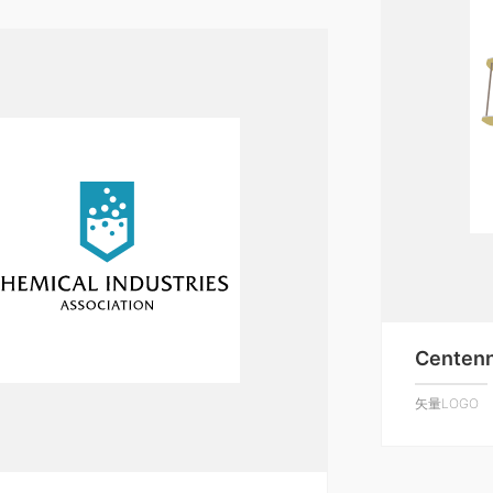
Centenn
矢量LOGO