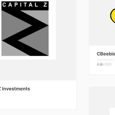
CBeebi
矢量LOGO
Z Investments