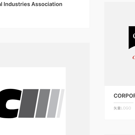
 Industries Association
CORPOR
矢量LOGO