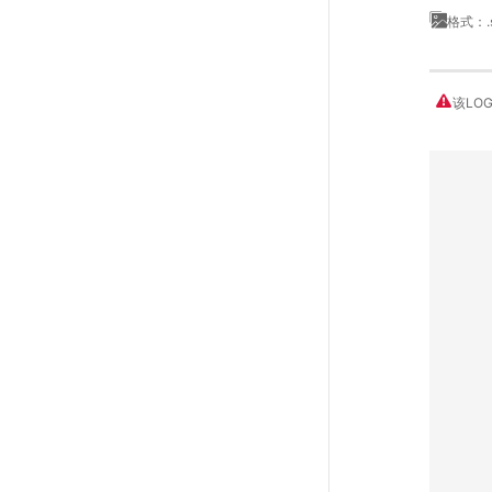
格式：.
该LO