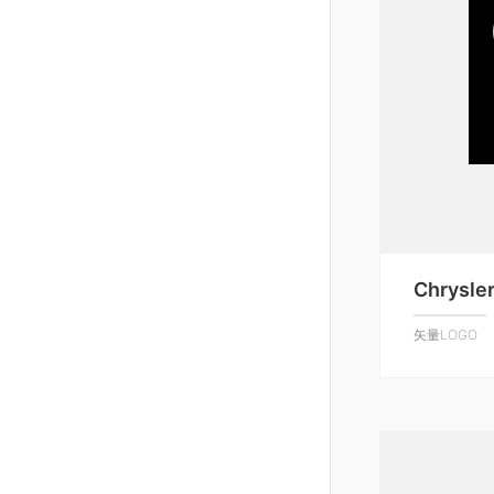
Chrysler
矢量LOGO