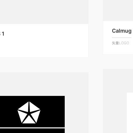
Calmug
 1
矢量LOGO