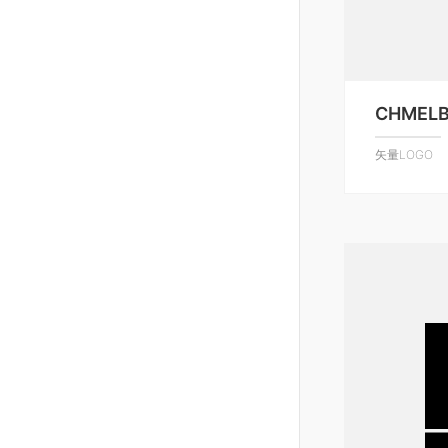
CHMELB
矢量LOGO