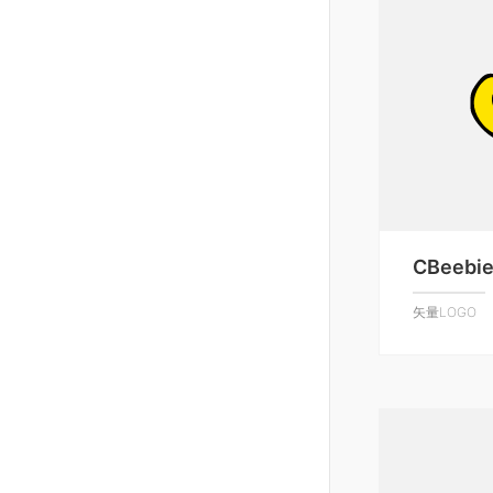
CBeebi
矢量LOGO