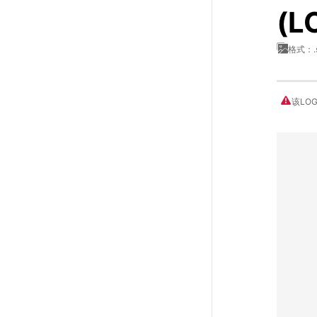
(L
格式：.
该LO