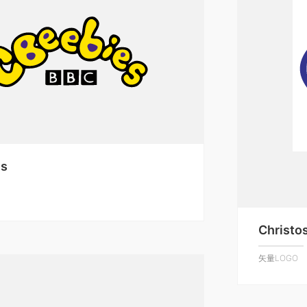
es
Christo
矢量LOGO