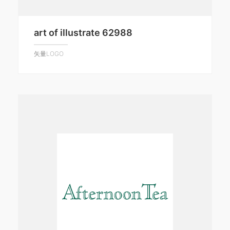
art of illustrate 62988
矢量LOGO