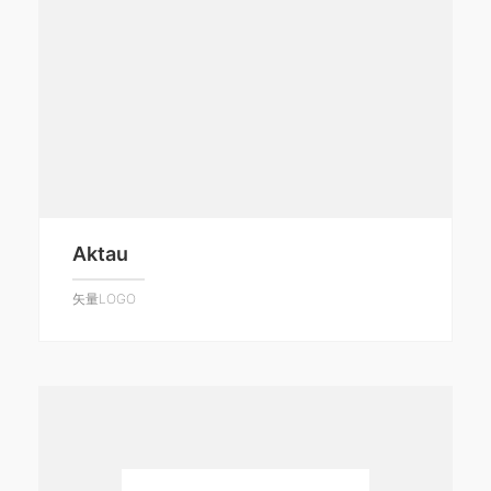
Aktau
矢量LOGO