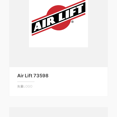
Air Lift 73598
矢量LOGO