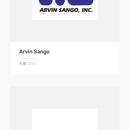
Arvin Sango
矢量LOGO