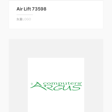
Air Lift 73598
矢量LOGO