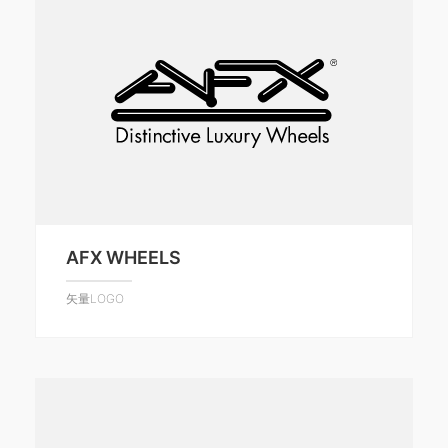
AFX WHEELS
矢量LOGO