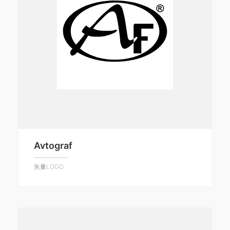
Avtograf
矢量LOGO