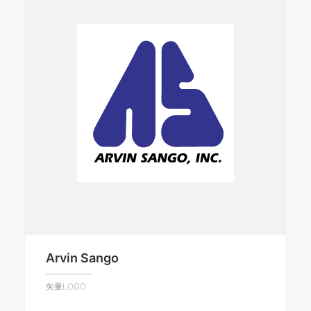
Arvin Sango
矢量LOGO