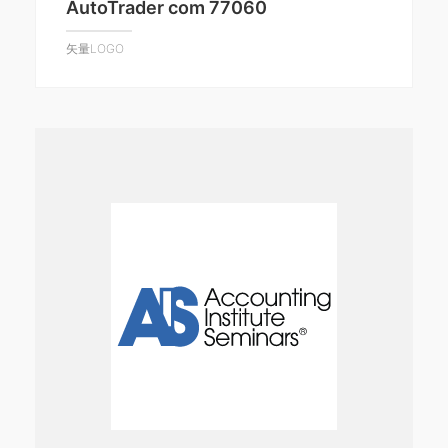
AutoTrader com 77060
矢量LOGO