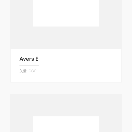
Avers E
矢量LOGO