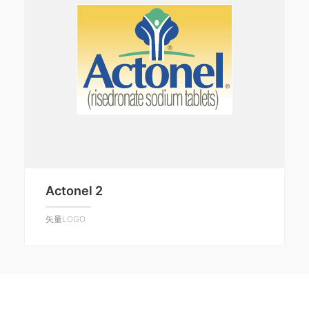
Actonel 2
矢量LOGO