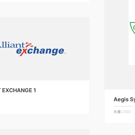
T EXCHANGE 1
Aegis 
矢量LOGO