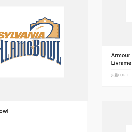
Armour 
Livrame
矢量LOGO
owl