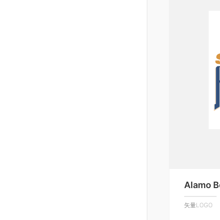
Alamo B
矢量LOGO