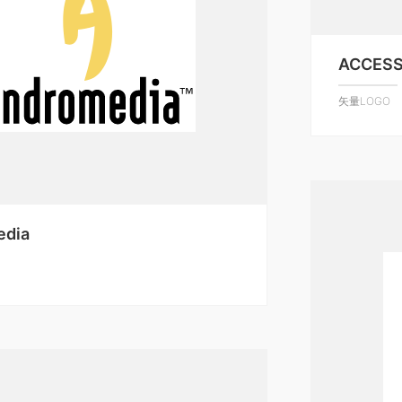
ACCES
矢量LOGO
edia