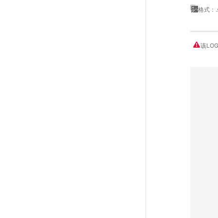
格式：.
该LO