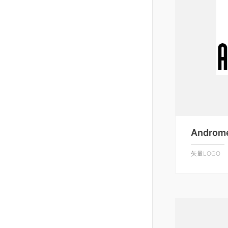
Androm
矢量LOGO