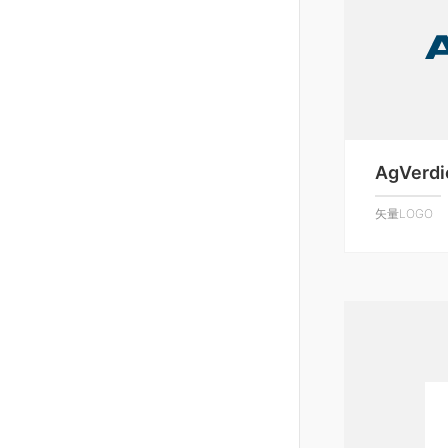
AgVerdi
矢量LOGO