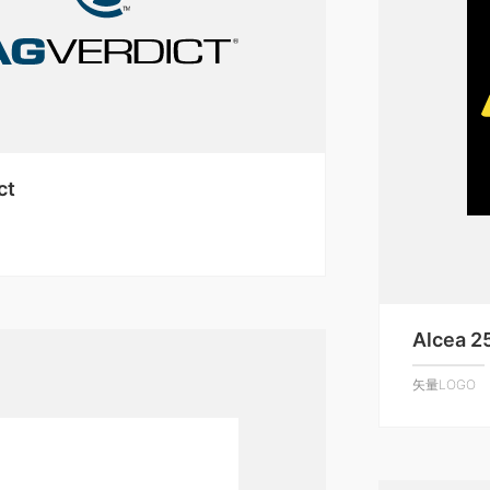
ct
Alcea 2
矢量LOGO