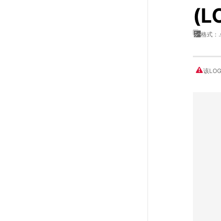
(L
格式：.
该LO