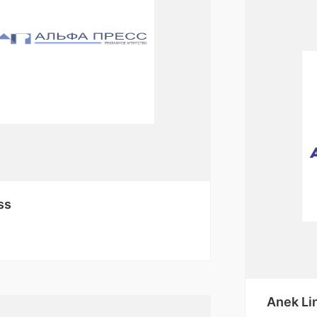
ss
Anek Lin