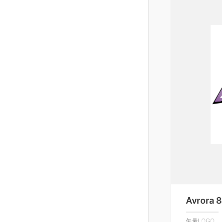
Avrora 
矢量LOGO