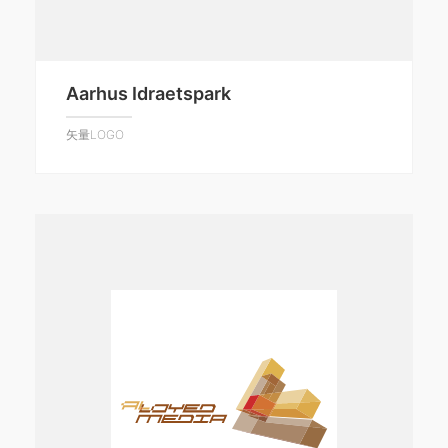
Aarhus Idraetspark
矢量LOGO