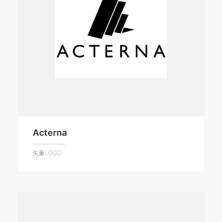
Acterna
矢量LOGO