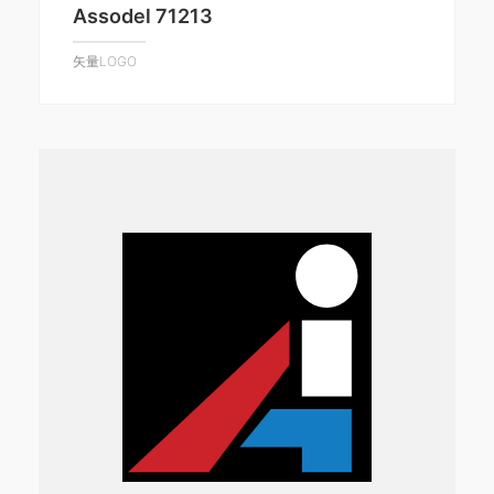
Assodel 71213
矢量LOGO