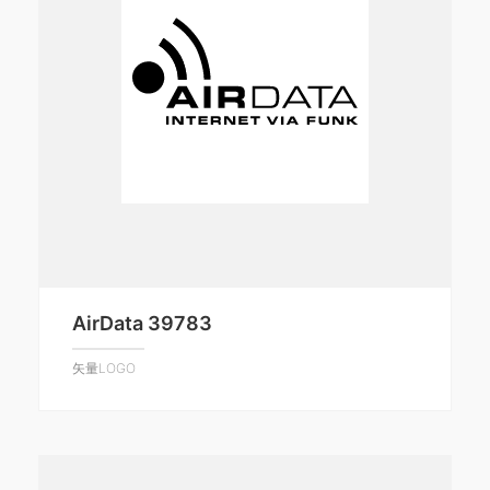
AirData 39783
矢量LOGO