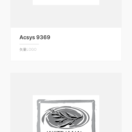
Acsys 9369
矢量LOGO