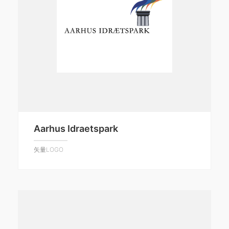
Aarhus Idraetspark
矢量LOGO