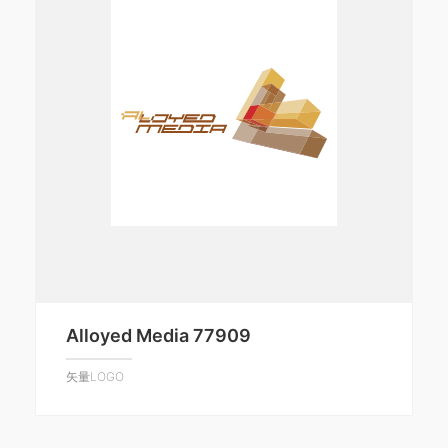
Alloyed Media 77909
矢量LOGO