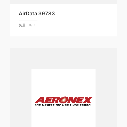
AirData 39783
矢量LOGO