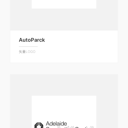
AutoParck
矢量LOGO