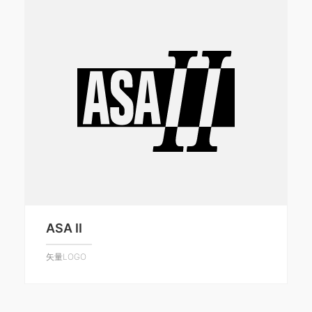
ASA II
矢量LOGO