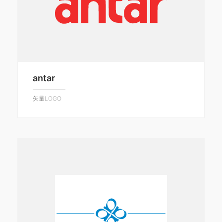
antar
矢量LOGO