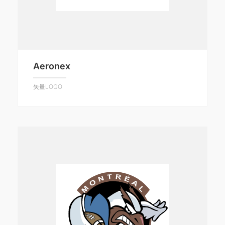
Aeronex
矢量LOGO