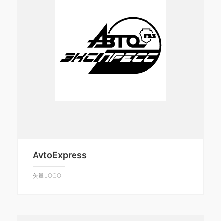
AvtoExpress
矢量LOGO