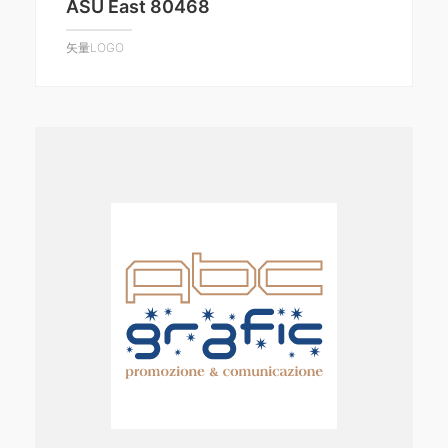
ASU East 80468
矢量LOGO