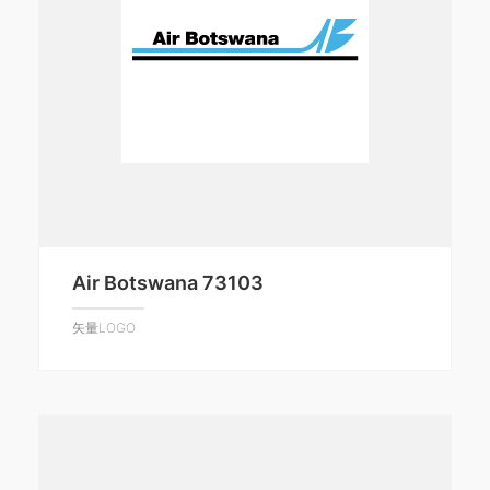
Air Botswana 73103
矢量LOGO