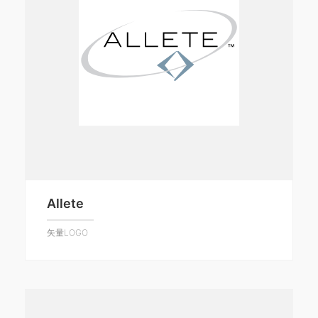
Allete
矢量LOGO