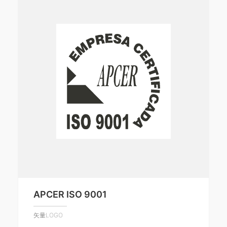
APCER ISO 9001
矢量LOGO