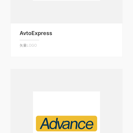
AvtoExpress
矢量LOGO