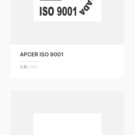
APCER ISO 9001
矢量LOGO