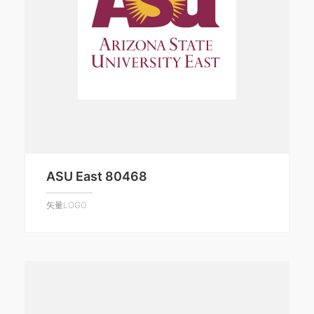
ASU East 80468
矢量LOGO