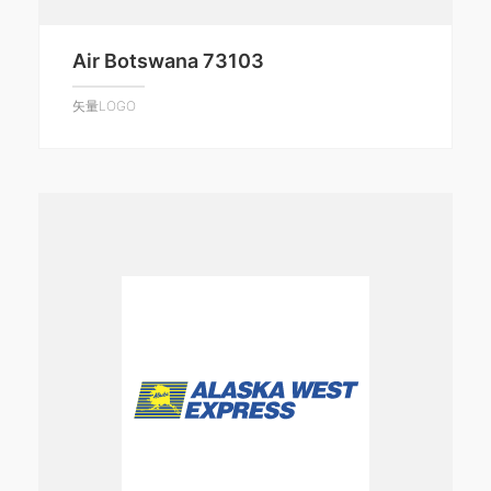
Air Botswana 73103
矢量LOGO