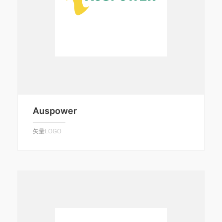
Auspower
矢量LOGO