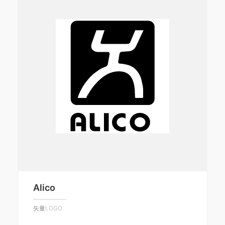
Alico
矢量LOGO