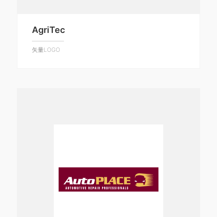
AgriTec
矢量LOGO