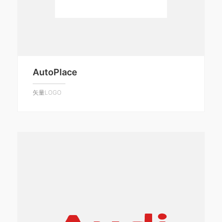
AutoPlace
矢量LOGO