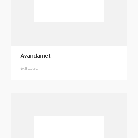
Avandamet
矢量LOGO