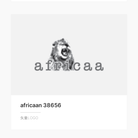
africaan 38656
矢量LOGO