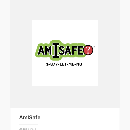
AmISafe
矢量LOGO