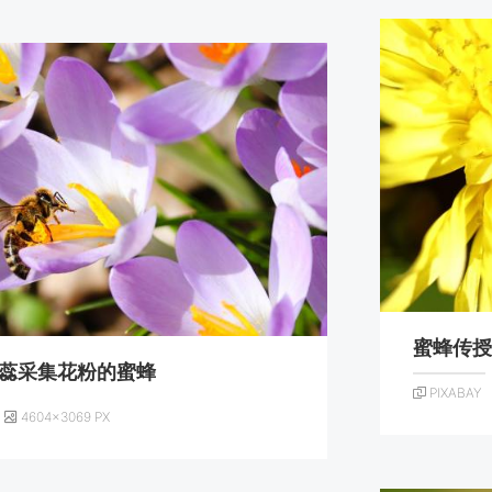
蜜蜂传
蕊采集花粉的蜜蜂
PIXABAY
4604×3069 PX