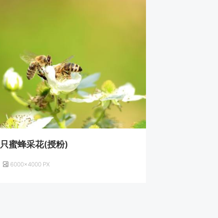
只蜜蜂采花(授粉)
6000×4000 PX