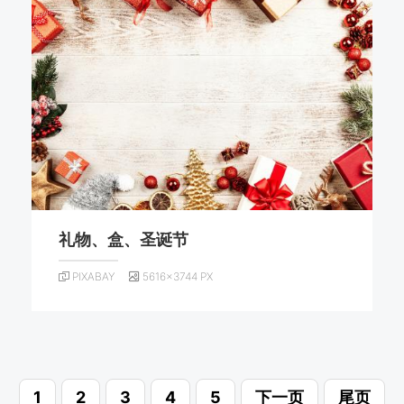
礼物、盒、圣诞节
PIXABAY
5616×3744 PX
1
2
3
4
5
下一页
尾页