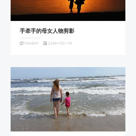
手牵手的母女人物剪影
PIXABAY
2349×1557 PX