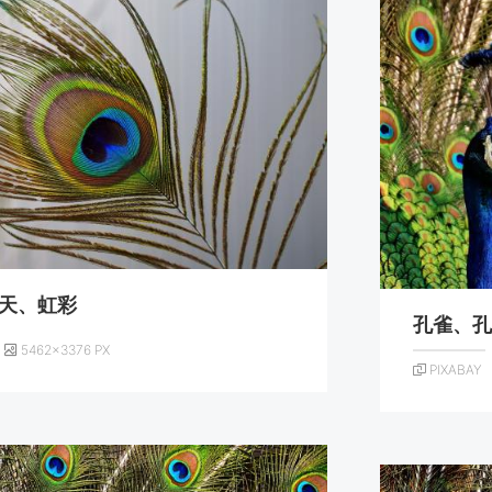
天、虹彩
孔雀、
5462×3376 PX
PIXABAY