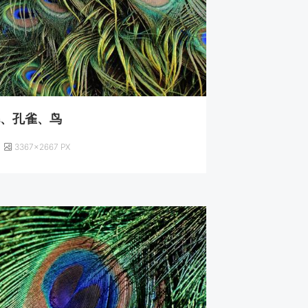
毛、孔雀、鸟
3367×2667 PX