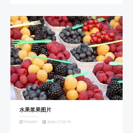
水果浆果图片
PIXABAY
3648×2736 PX