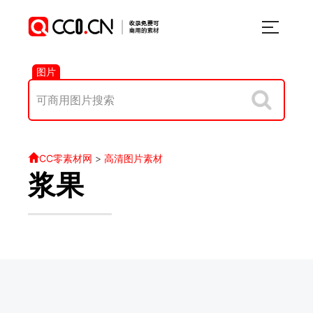
图片
CC零素材网
>
高清图片素材
浆果