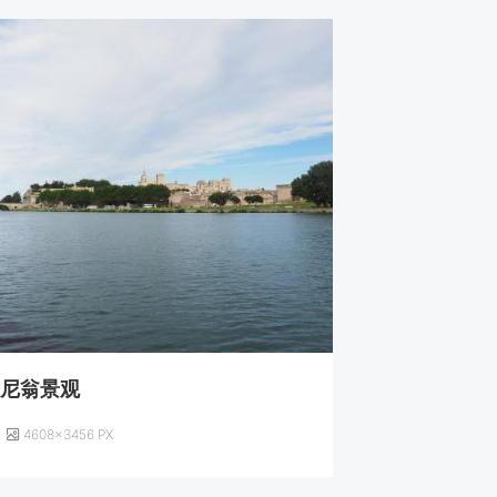
维尼翁景观
4608×3456 PX