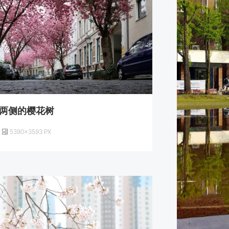
两侧的樱花树
5390×3593 PX