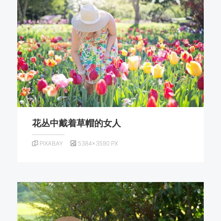
花丛中戴着草帽的女人
PIXABAY
5384×3590 PX