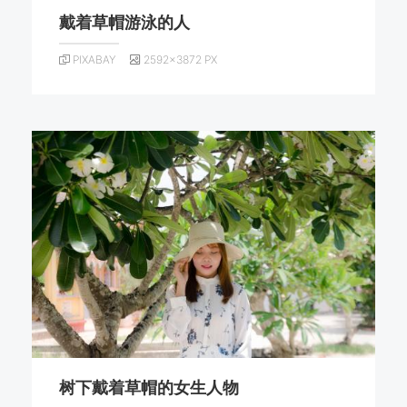
戴着草帽游泳的人
PIXABAY
2592×3872 PX
树下戴着草帽的女生人物