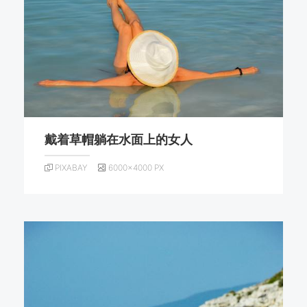
戴着草帽躺在水面上的女人
PIXABAY
6000×4000 PX