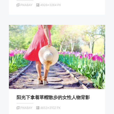
PIXABAY
4928×3264 PX
阳光下拿着草帽散步的女性人物背影
PIXABAY
4653×3102 PX