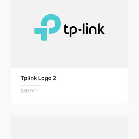
Tplink Logo 2
矢量LOGO