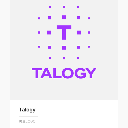
Talogy
矢量LOGO