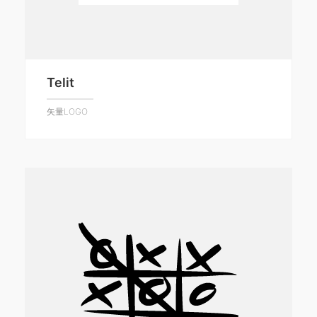
Telit
矢量LOGO