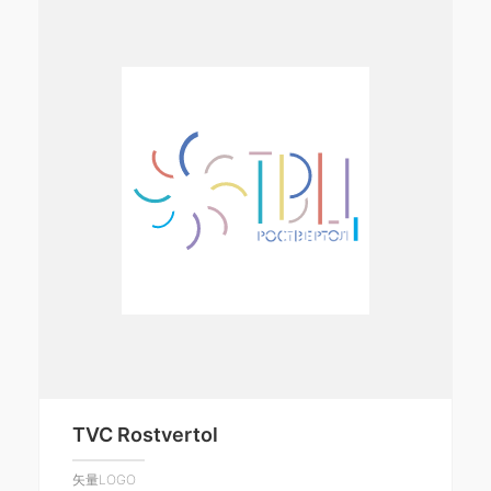
TVC Rostvertol
矢量LOGO