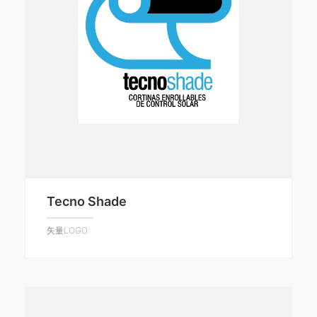
Tecno Shade
矢量LOGO