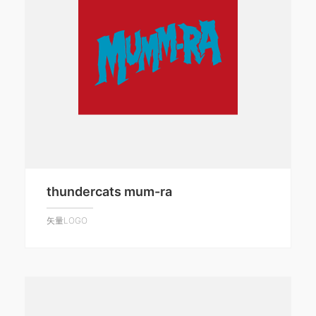
thundercats mum-ra
矢量LOGO