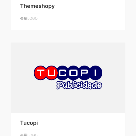
Themeshopy
矢量LOGO
Tucopi
矢量LOGO