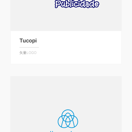
Tucopi
矢量LOGO