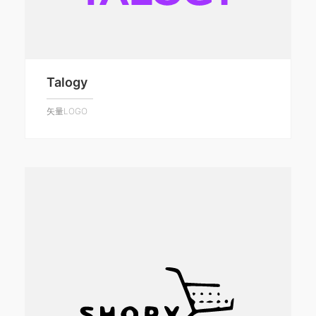
Talogy
矢量LOGO