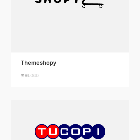
Themeshopy
矢量LOGO