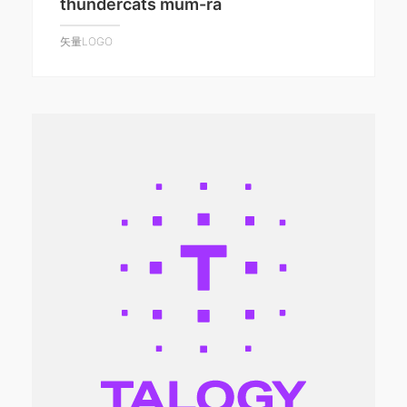
thundercats mum-ra
矢量LOGO