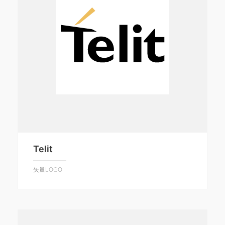
Telit
矢量LOGO