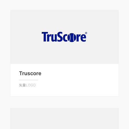
Truscore
矢量LOGO