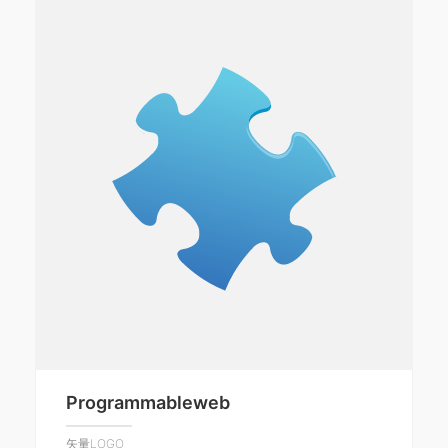
Programmableweb
矢量LOGO