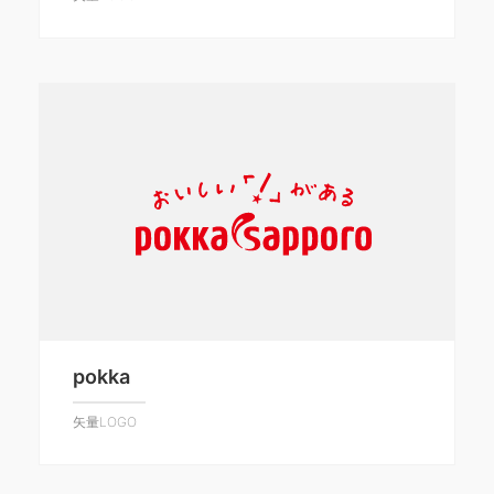
pokka
矢量LOGO