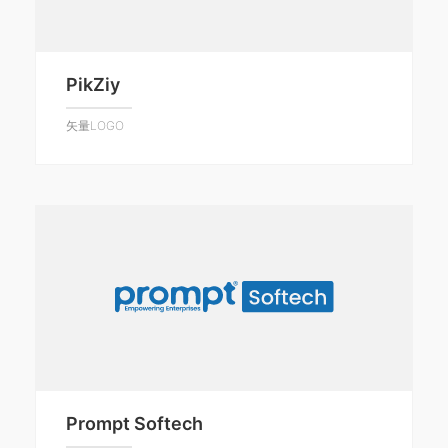
PikZiy
矢量LOGO
Prompt Softech