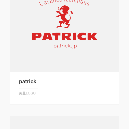
patrick
矢量LOGO