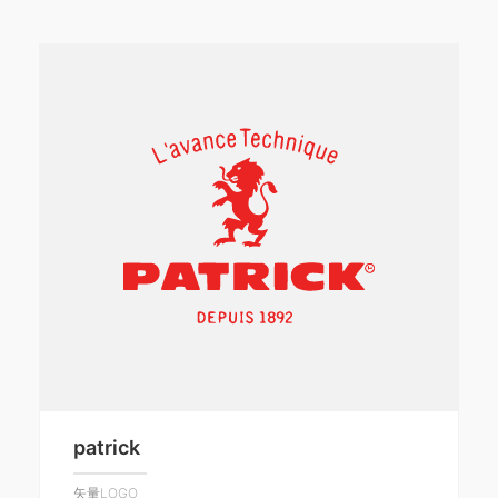
patrick
矢量LOGO