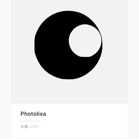
Photolixa
矢量LOGO