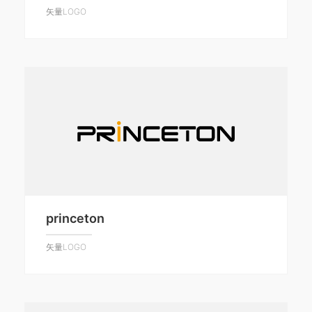
矢量LOGO
princeton
矢量LOGO