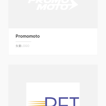
Promomoto
矢量LOGO