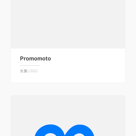
Promomoto
矢量LOGO