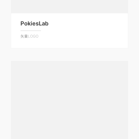
PokiesLab
矢量LOGO