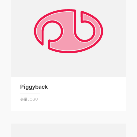
Piggyback
矢量LOGO