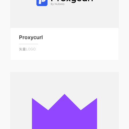
Proxycurl
矢量LOGO