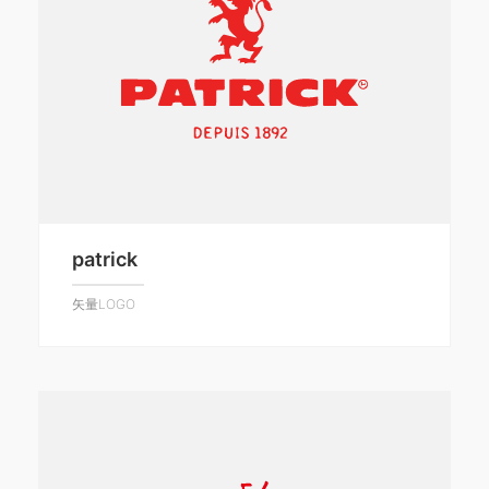
patrick
矢量LOGO