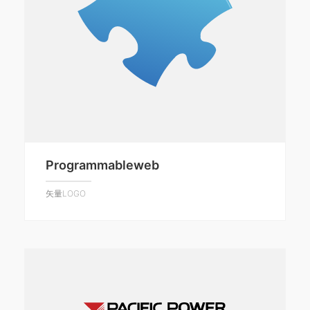
Programmableweb
矢量LOGO