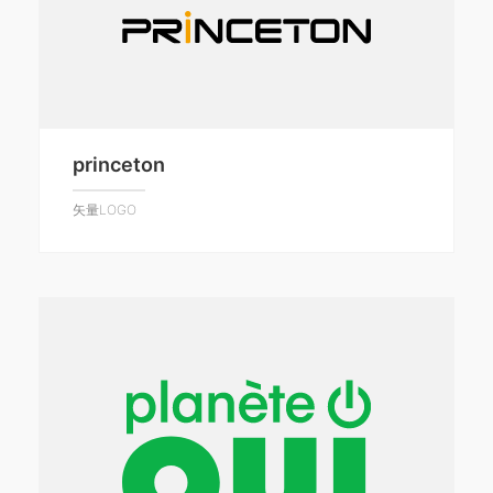
princeton
矢量LOGO