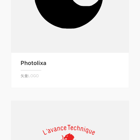
Photolixa
矢量LOGO