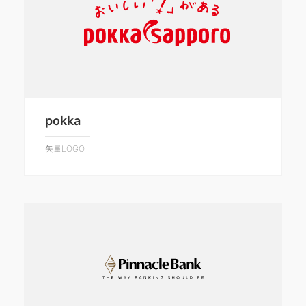
pokka
矢量LOGO