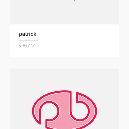
patrick
矢量LOGO