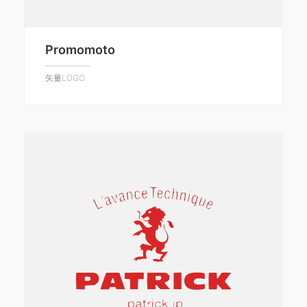
Promomoto
矢量LOGO