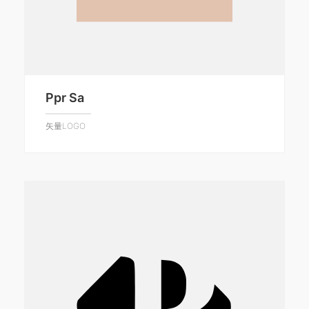
Ppr Sa
矢量LOGO