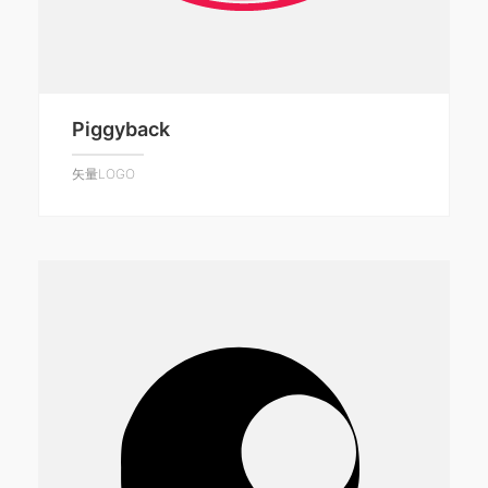
Piggyback
矢量LOGO