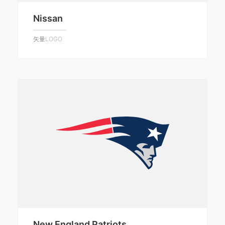
Nissan
矢量LOGO
New England Patriots