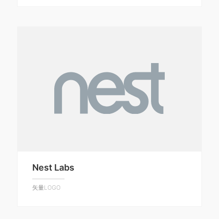
Nest Labs
矢量LOGO