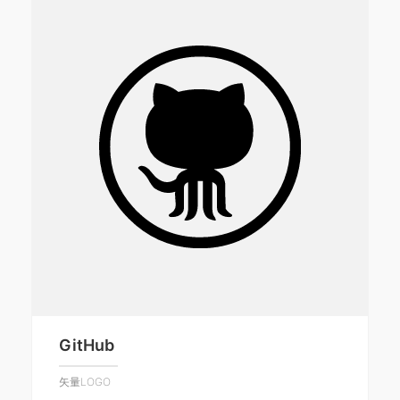
GitHub
矢量LOGO