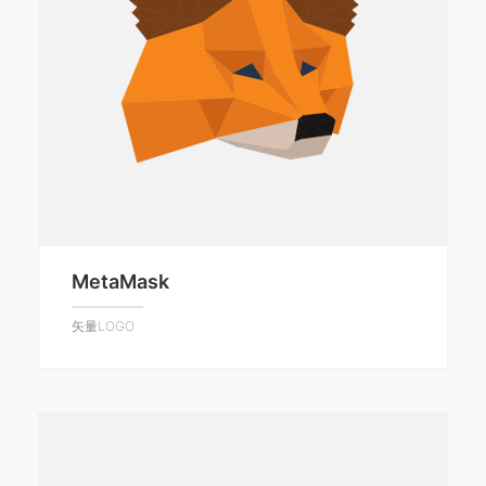
MetaMask
矢量LOGO