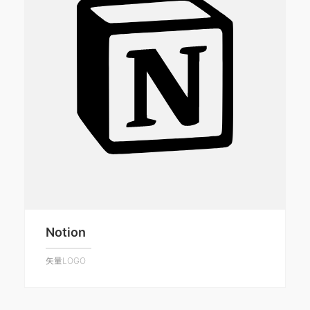
Notion
矢量LOGO