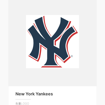
New York Yankees
矢量LOGO