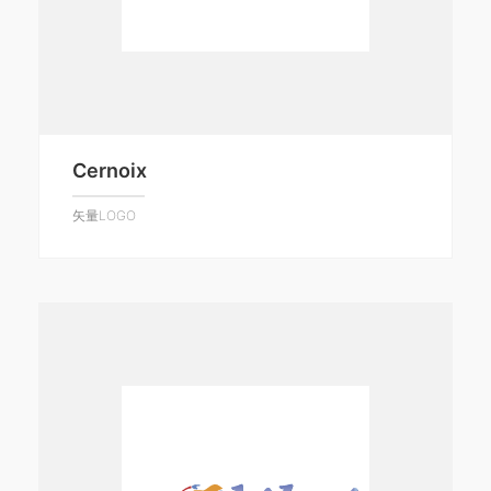
Cernoix
矢量LOGO