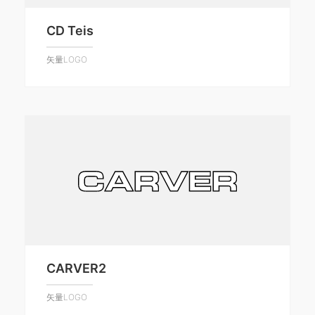
CD Teis
矢量LOGO
CARVER2
矢量LOGO