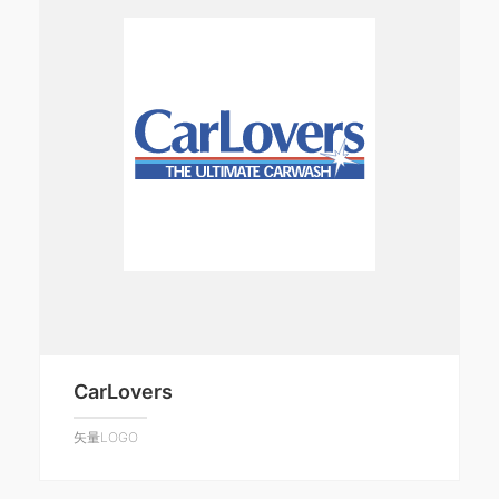
CarLovers
矢量LOGO