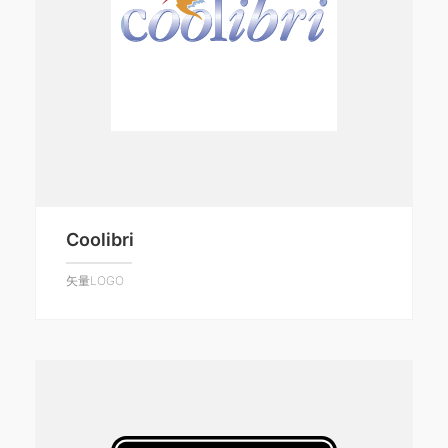
Coolibri
矢量LOGO