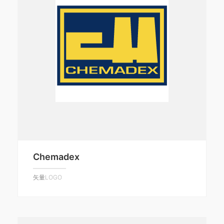
Chemadex
矢量LOGO