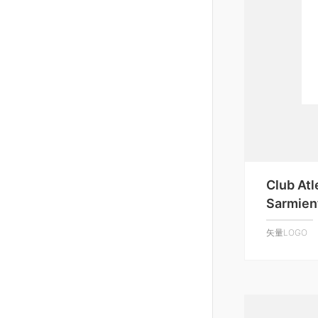
Club Atl
Sarmien
矢量LOGO