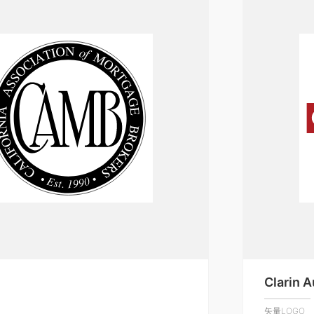
Clarin 
矢量LOGO