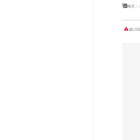
格式：.
该LO