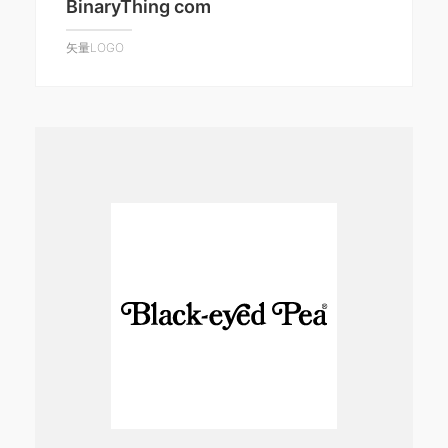
BinaryThing com
矢量LOGO