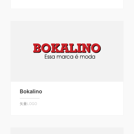
Bokalino
矢量LOGO