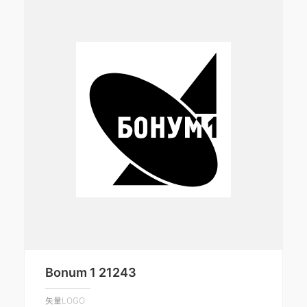
Bonum 1 21243
矢量LOGO