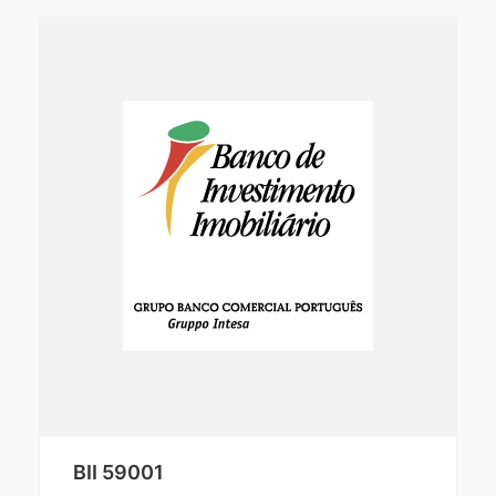
BII 59001