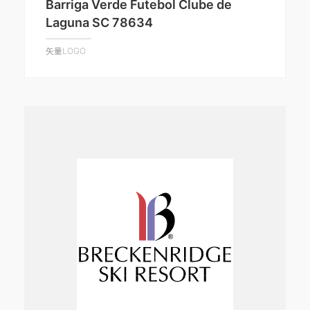
Barriga Verde Futebol Clube de
Laguna SC 78634
矢量LOGO