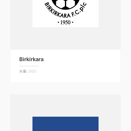
Birkirkara
矢量LOGO