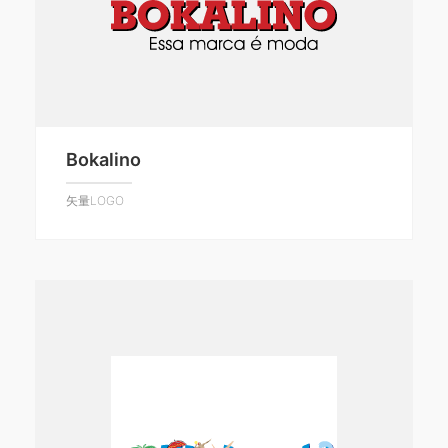
Bokalino
矢量LOGO