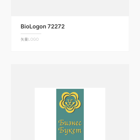
BioLogon 72272
矢量LOGO