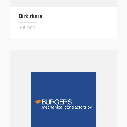
Birkirkara
矢量LOGO