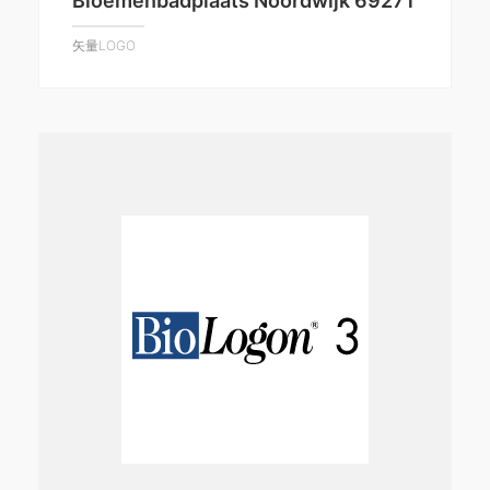
Bloemenbadplaats Noordwijk 69271
矢量LOGO