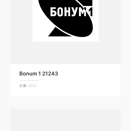
Bonum 1 21243
矢量LOGO