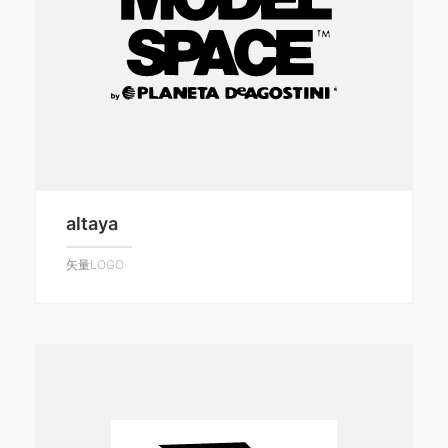
altaya
矢量LOGO