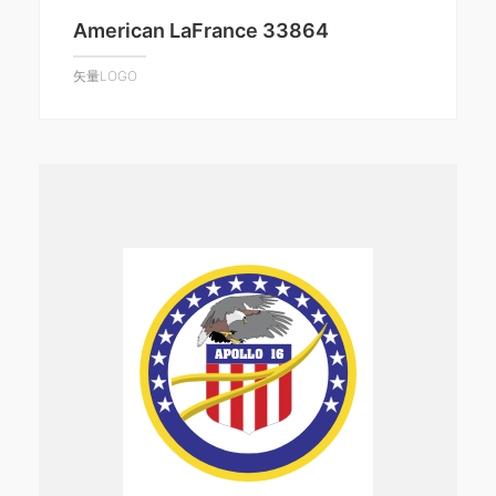
American LaFrance 33864
矢量LOGO