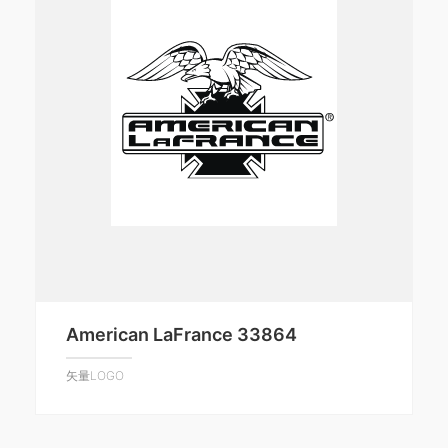
American LaFrance 33864
矢量LOGO