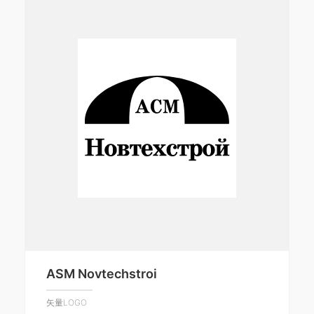
ASM Novtechstroi
矢量LOGO