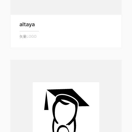
altaya
矢量LOGO