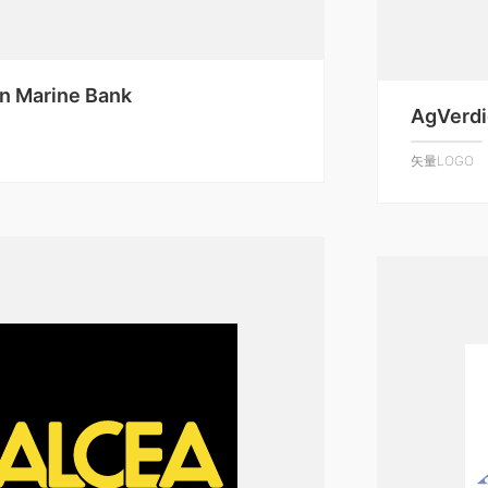
n Marine Bank
AgVerdi
矢量LOGO