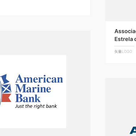
Associa
Estrela
矢量LOGO