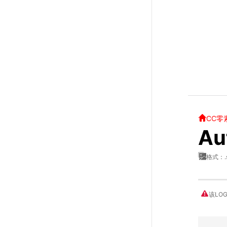
CC零
Au
格式：.
该LO