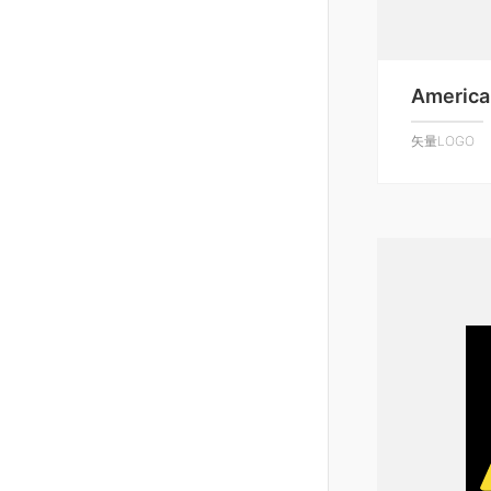
America
矢量LOGO