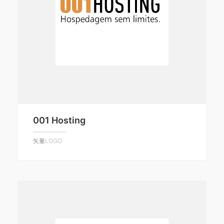
001 Hosting
矢量LOGO