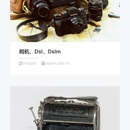
相机、Dsl、Dslm
PIXABAY
4608×3456 PX