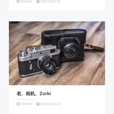
PIXABAY
2150×3020 PX
老、相机、Zorki
PIXABAY
4928×3264 PX