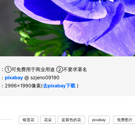
：①可免费用于商业用途 ②不要求署名
：
pixabay
@ szjeno09190
：2996×1990像素(
去pixabay下载
)
银莲花
花朵
蓝紫色的花
pixabay
免费图片