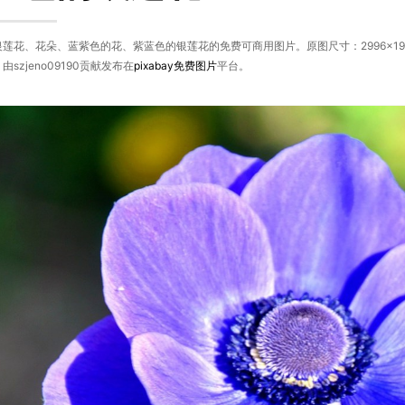
莲花、花朵、蓝紫色的花、紫蓝色的银莲花的免费可商用图片。原图尺寸：2996×1
szjeno09190贡献发布在
pixabay
免费图片
平台。