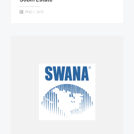
.PNG / .SVG