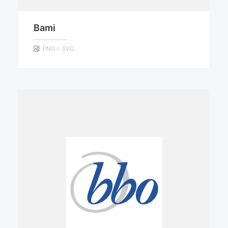
Bami
.PNG / .SVG