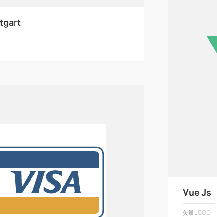
tgart
Vue Js
矢量LOGO