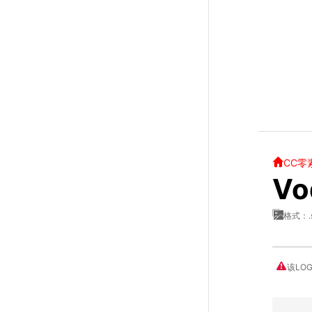
CC零
V
格式：.
该LO