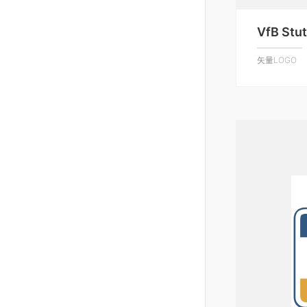
VfB Stut
矢量LOGO