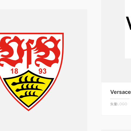
Versac
矢量LOGO