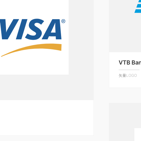
VTB Ban
矢量LOGO