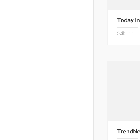
Today In
矢量LOGO
TrendNe