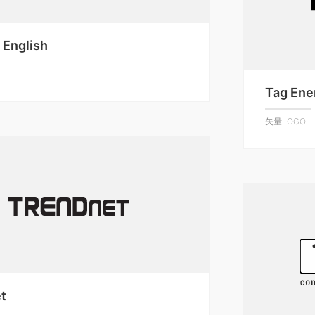
 English
Tag Ene
矢量LOGO
t