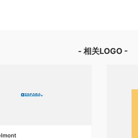
- 相关LOGO -
elmont