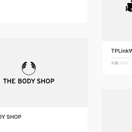
TPLinkW
矢量LOGO
DY SHOP