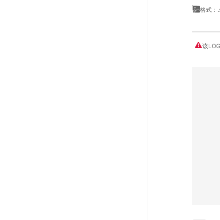
格式：.
该LO