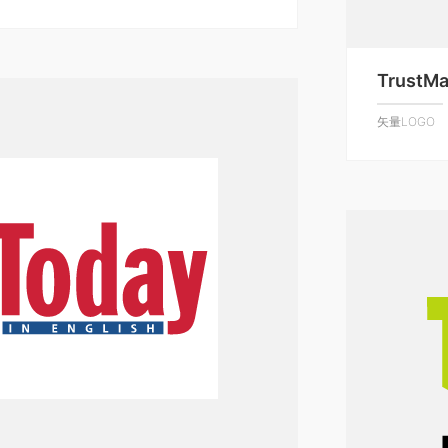
TrustMa
矢量LOGO