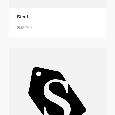
Sicof
矢量LOGO