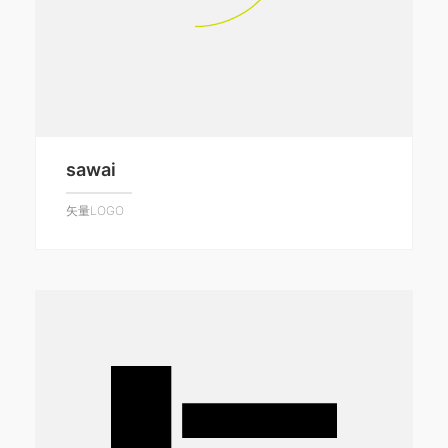
sawai
矢量LOGO