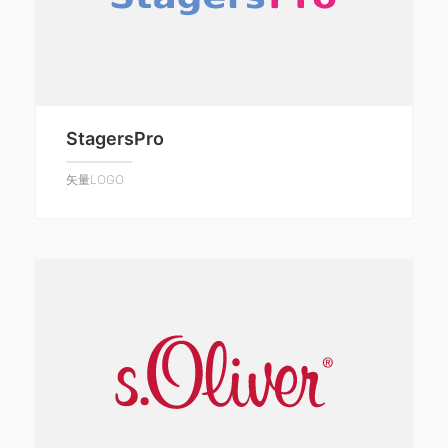
StagersPro
矢量LOGO