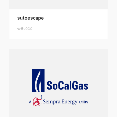
sutoescape
矢量LOGO