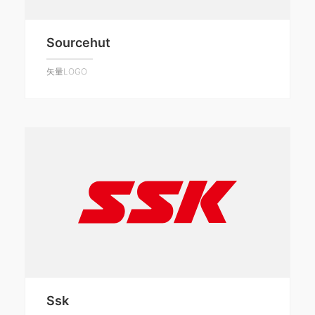
Sourcehut
矢量LOGO
Ssk