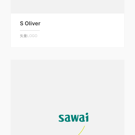
S Oliver
矢量LOGO