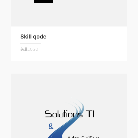
Skill qode
矢量LOGO