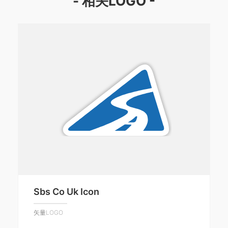
- 相关LOGO -
Sbs Co Uk Icon
矢量LOGO