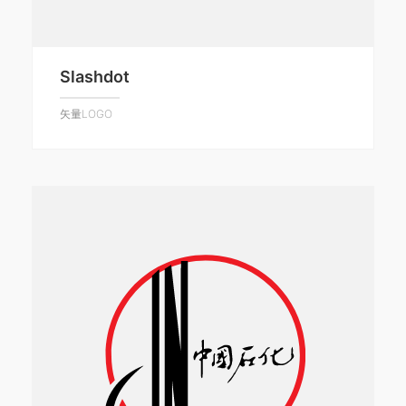
Slashdot
矢量LOGO