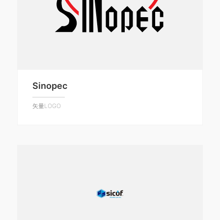
Sinopec
矢量LOGO