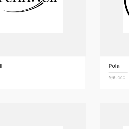
l
Pola
矢量LOGO