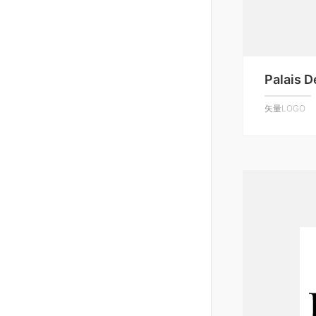
Palais 
矢量LOGO