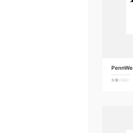
PennWel
矢量LOGO