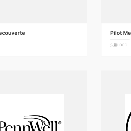
Decouverte
Pilot Me
矢量LOGO