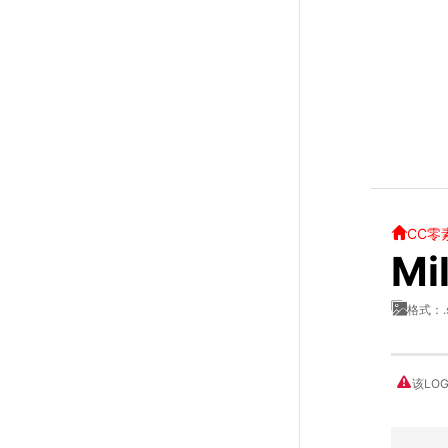
CC零
Mi
格式：.
该LO