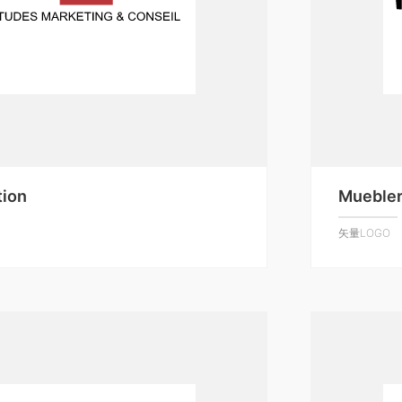
tion
Muebler
矢量LOGO