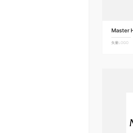
Master 
矢量LOGO