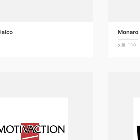
Halco
Monaro
矢量LOGO