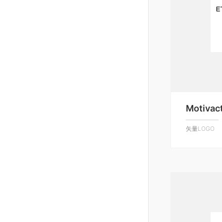
Motivac
矢量LOGO